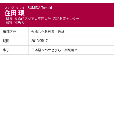
スミダ タマキ
SUMIDA Tamaki
住田 環
所属
立命館アジア太平洋大学 言語教育センター
職種
准教授
項目区分
作成した教科書、教材
期間
2010/05/17
事項
日本語５つのとびら―初級編２－