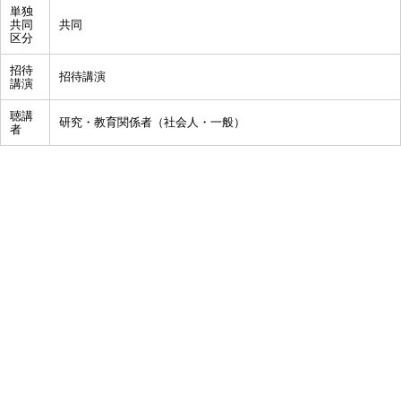
単独
共同
共同
区分
招待
招待講演
講演
聴講
研究・教育関係者（社会人・一般）
者