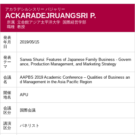
アカラデシルンスリー パジャリー
ACKARADEJRUANGSRI P.
所属
立命館アジア太平洋大学 国際経営学部
職種
教授
発表
年月
2019/05/15
日
発表
Sanwa Shurui: Features of Japanese Family Business - Govern
テー
ance, Production Management, and Marketing Strategy
マ
会議
AAPBS 2019 Academic Conference – Qualities of Business an
名
d Management in the Asia Pacific Region
開催
APU
地名
会議
国際会議
区分
講演
パネリスト
区分