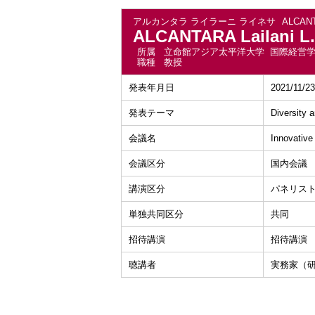
アルカンタラ ライラーニ ライネサ
ALCANT
ALCANTARA Lailani L.
所属
立命館アジア太平洋大学 国際経営
職種
教授
発表年月日
2021/11/23
発表テーマ
Diversity 
会議名
Innovative
会議区分
国内会議
講演区分
パネリス
単独共同区分
共同
招待講演
招待講演
聴講者
実務家（研