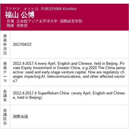
フクヤマ キミヒロ
FUKUYAMA Kimihiro
福山 公博
所属
立命館アジア太平洋大学 国際経営学部
職種
准教授
発
表
年
2017/04/22
月
日
発
2012.4-2017.4 every April, English and Chinese, held in Beijing. Pri
表
vate Equity Investment in Greater China. e.g.2020 The China persp
テ
ective: seed and early-stage venture capital. How are regulatory ch
ー
anges impacting AI, telecommunications, and other affected sector
マ
s?
会
2012.4-2017.4 SuperReturn China（every April, English and Chines
議
e, held in Beijing）
名
会
議
国際会議
区
分