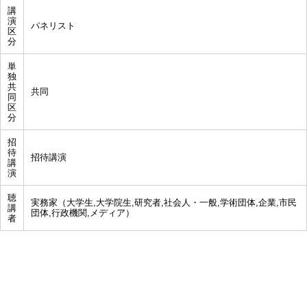
講
演
パネリスト
区
分
単
独
共
共同
同
区
分
招
待
招待講演
講
演
聴
実務家（大学生,大学院生,研究者,社会人・一般,学術団体,企業,市民
講
団体,行政機関,メディア）
者