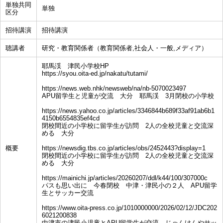
単独共同
単独
区分
招待講演
招待講演
聴講者
研究・教育関係者（教育関係者,社会人・一般,メディア）
耶馬渓 津民小学校HP
https://syou.oita-ed.jp/nakatu/tutami/
https://news.web.nhk/newsweb/na/nb-5070023497
APU留学生と児童が交流 大分 耶馬渓 3月閉校の小学校
https://news.yahoo.co.jp/articles/3346844b689f33af91ab6b1
4150b6554835ef4cd
閉校間近の小学校に留学生が訪問 2人の全校児童と交流深
める 大分
概要
https://newsdig.tbs.co.jp/articles/obs/2452443?display=1
閉校間近の小学校に留学生が訪問 2人の全校児童と交流深
める 大分
https://mainichi.jp/articles/20260207/ddl/k44/100/307000c
パスも思い出に 今春閉校 中津・津民小の２人 APU留学
生とサッカー交流
https://www.oita-press.co.jp/1010000000/2026/02/12/JDC202
6021200838
中津市の津民小児童とAPU留学生が交流 じゃんけんやサッ