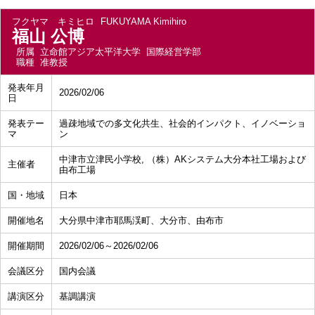
フクヤマ キミヒロ
FUKUYAMA Kimihiro
福山 公博
所属
立命館アジア太平洋大学 国際経営学部
職種
准教授
発表年月
2026/02/06
日
発表テー
過疎地域での多文化共生、社会的インパクト、イノベーショ
マ
ン
中津市立津民小学校, （株）AKシステム大分本社工場および
主催者
由布工場
国・地域
日本
開催地名
大分県中津市耶馬渓町、大分市、由布市
開催期間
2026/02/06～2026/02/06
会議区分
国内会議
講演区分
基調講演