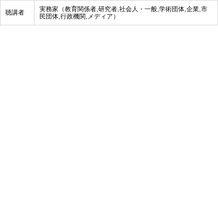
実務家（教育関係者,研究者,社会人・一般,学術団体,企業,市
聴講者
民団体,行政機関,メディア）