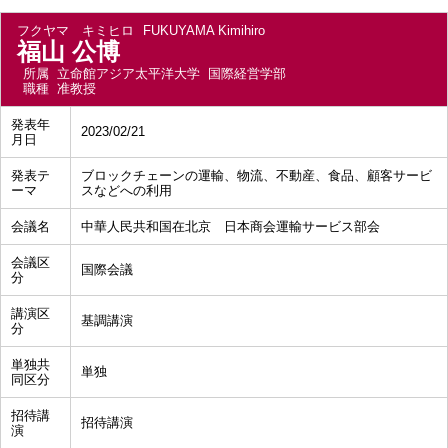
フクヤマ キミヒロ
FUKUYAMA Kimihiro
福山 公博
所属
立命館アジア太平洋大学 国際経営学部
職種
准教授
発表年
2023/02/21
月日
発表テ
ブロックチェーンの運輸、物流、不動産、食品、顧客サービ
ーマ
スなどへの利用
会議名
中華人民共和国在北京 日本商会運輸サービス部会
会議区
国際会議
分
講演区
基調講演
分
単独共
単独
同区分
招待講
招待講演
演