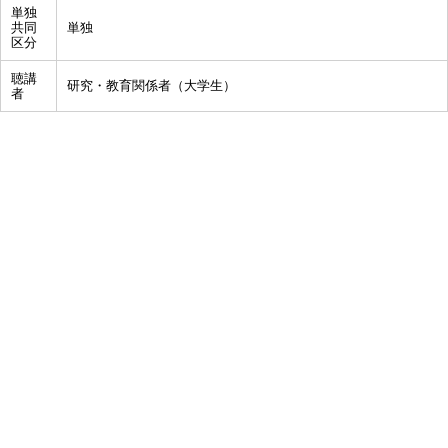
単独
共同
単独
区分
聴講
研究・教育関係者（大学生）
者