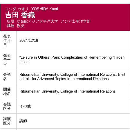
ヨシダ カオリ
YOSHIDA Kaori
吉田 香織
所属
立命館アジア太平洋大学 アジア太平洋学部
職種
教授
発表
年月
2024/12/18
日
発表
“Leisure in Others’ Pain: Complexities of Remembering ‘Hiroshi
テー
mas’.”
マ
会議
Ritsumeikan University, College of International Relations. Invit
名
ed talk for Advanced Topics in International Relations
開催
Ritsumeikan University, College of International Relations
地名
会議
その他
区分
講演
講師
区分