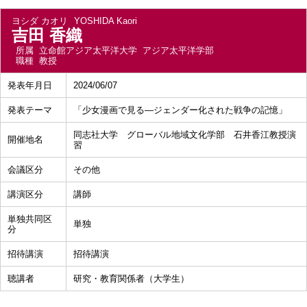
ヨシダ カオリ
YOSHIDA Kaori
吉田 香織
所属
立命館アジア太平洋大学 アジア太平洋学部
職種
教授
発表年月日
2024/06/07
発表テーマ
「少女漫画で見る―ジェンダー化された戦争の記憶」
同志社大学 グローバル地域文化学部 石井香江教授演
開催地名
習
会議区分
その他
講演区分
講師
単独共同区
単独
分
招待講演
招待講演
聴講者
研究・教育関係者（大学生）