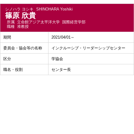
シノハラ ヨシキ
SHINOHARA Yoshiki
篠原 欣貴
所属
立命館アジア太平洋大学 国際経営学部
職種
准教授
期間
2021/04/01～
委員会・協会等の名称
インクルーシブ・リーダーシップセンター
区分
学協会
職名・役割
センター長