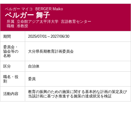
ベルガー マイコ
BERGER Maiko
ベルガー 舞子
所属
立命館アジア太平洋大学 言語教育センター
職種
准教授
期間
2025/07/01～2027/06/30
委員会・
協会等の
大分県長期教育計画委員会
名称
区分
自治体
職名・役
委員
割
教育の振興のための施策に関する基本的な計画の策定及び
活動内容
当該計画に基づき推進する施策の達成状況を検証