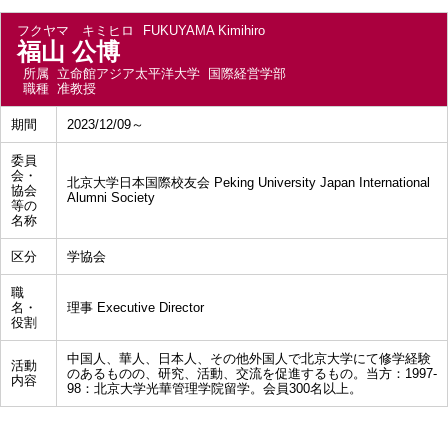
フクヤマ キミヒロ
FUKUYAMA Kimihiro
福山 公博
所属
立命館アジア太平洋大学 国際経営学部
職種
准教授
期間
2023/12/09～
委員
会・
北京大学日本国際校友会 Peking University Japan International
協会
Alumni Society
等の
名称
区分
学協会
職
名・
理事 Executive Director
役割
中国人、華人、日本人、その他外国人で北京大学にて修学経験
活動
のあるものの、研究、活動、交流を促進するもの。当方：1997-
内容
98：北京大学光華管理学院留学。会員300名以上。