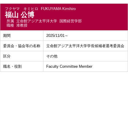
フクヤマ キミヒロ
FUKUYAMA Kimihiro
福山 公博
所属
立命館アジア太平洋大学 国際経営学部
職種
准教授
期間
2025/11/01～
委員会・協会等の名称
立命館アジア太平洋大学学長候補者選考委員会
区分
その他
職名・役割
Faculty Committee Member