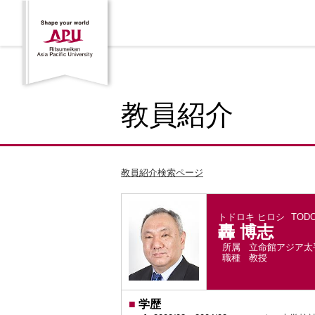
教員紹介
教員紹介検索ページ
トドロキ ヒロシ
TODO
轟 博志
所属
立命館アジア太
職種
教授
■
学歴