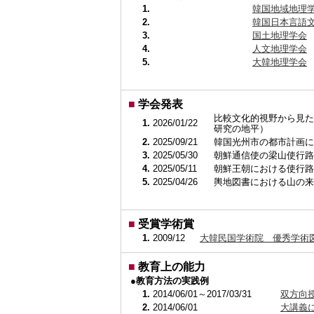
1.
韓国地域地理
2.
韓国日本言語
3.
国土地理学会
4.
人文地理学会
5.
大韓地理学会
■
学会発表
比較文化的視野から見た
1.
2026/01/22
研究の地平）
2.
2025/09/21
韓国光州市の都市計画に
3.
2025/05/30
朝鮮通信使の梁山使行路
4.
2025/05/11
朝鮮王朝における使行路
5.
2025/04/26
輿地図書における山の来
■
受賞学術賞
1.
2009/12
大韓民国学術院 優秀学術
■
教育上の能力
●教育方法の実践例
1.
2014/06/01～2017/03/31
双方向
2.
2014/06/01
大講義