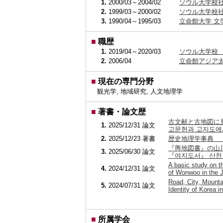
1.
2000/03～2004/02
ソウル大学校社
2.
1999/03～2000/02
ソウル大学校社
3.
1990/04～1995/03
立命館大学 文
■
職歴
1.
2019/04～2020/03
ソウル大学校 アジア
2.
2006/04
立命館アジア太
■
現在の専門分野
観光学, 地域研究, 人文地理学
■
著書・論文歴
古文献と古地図に
1.
2025/12/31
論文
고문헌과 고지도에서
2.
2025/12/23
著書
歴史地理学事典 
『輿地図書』の山
3.
2025/06/30
論文
『여지도서』 산천 
A basic study on th
4.
2024/12/31
論文
of Wonwoo in t
Road, City, Mounta
5.
2024/07/31
論文
Identity of Korea
■
所属学会