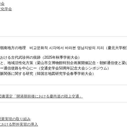
学会
文化学会
嶺南地方の地理 비교문화적 시각에서 바라본 영남지방의 지리（慶北大学
おける古代武珍州の痕跡（2025年秋季学術大会）
と、地域活性化方策（梁山市立博物館特別企画展開催記念・朝鮮通信使と梁
ー通信使路を中心にー（交通史学会50周年記念大会シンポジウム）
脈関係に関する研究（韓国古地図研究学会春季学術大会）
図書選定「開港期前後における慶尚道の陸上交通」
授業実現の取り組み
における野外実習の導入