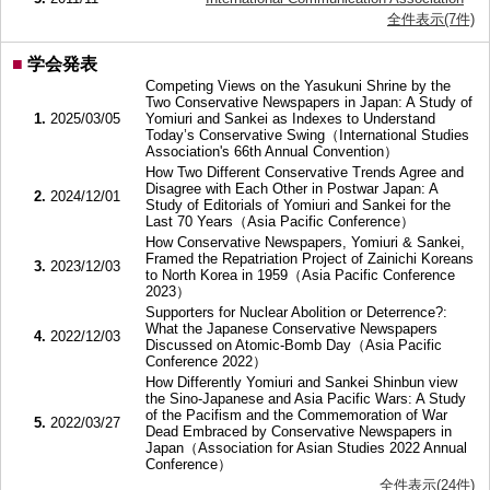
全件表示(7件)
■
学会発表
Competing Views on the Yasukuni Shrine by the
Two Conservative Newspapers in Japan: A Study of
1.
2025/03/05
Yomiuri and Sankei as Indexes to Understand
Today’s Conservative Swing（International Studies
Association's 66th Annual Convention）
How Two Different Conservative Trends Agree and
Disagree with Each Other in Postwar Japan: A
2.
2024/12/01
Study of Editorials of Yomiuri and Sankei for the
Last 70 Years（Asia Pacific Conference）
How Conservative Newspapers, Yomiuri & Sankei,
Framed the Repatriation Project of Zainichi Koreans
3.
2023/12/03
to North Korea in 1959（Asia Pacific Conference
2023）
Supporters for Nuclear Abolition or Deterrence?:
What the Japanese Conservative Newspapers
4.
2022/12/03
Discussed on Atomic-Bomb Day（Asia Pacific
Conference 2022）
How Differently Yomiuri and Sankei Shinbun view
the Sino-Japanese and Asia Pacific Wars: A Study
of the Pacifism and the Commemoration of War
5.
2022/03/27
Dead Embraced by Conservative Newspapers in
Japan（Association for Asian Studies 2022 Annual
Conference）
全件表示(24件)