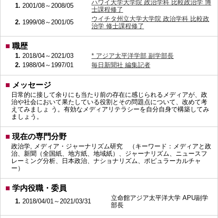
ハワイ大学大学院 政治学科 比較政治学 博
1.
2001/08～2008/05
士課程修了
ウイチタ州立大学大学院 政治学科 比較政
2.
1999/08～2001/05
治学 修士課程修了
■
職歴
1.
2018/04～2021/03
* アジア太平洋学部 副学部長
2.
1988/04～1997/01
毎日新聞社 編集記者
■
メッセージ
日常的に接して余りにも当たり前の存在に感じられるメディアが、政
治や社会において果たしている役割とその問題点について、改めて考
えてみましょ う。有効なメディアリテラシーを自分自身で構築してみ
ましょう。
■
現在の専門分野
政治学, メディア・ジャーナリズム研究 （キーワード：メディアと政
治、新聞（全国紙、地方紙、地域紙）、ジャーナリズム、ニュースフ
レーミング分析、日本政治、ナショナリズム、ポピュラーカルチャ
ー）
■
学内役職・委員
立命館アジア太平洋大学 APU副学
1.
2018/04/01～2021/03/31
部長