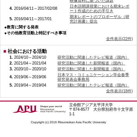
映像資料に基づいた課題
日本語開講授業における期末レポ
4.
2016/04/11～2017/02/08
ート作成のための手引き
期末レポートのプロポーザル（研
5.
2016/04/11～2017/01
究計画書）提出
●教育に関する発表
●その他教育活動上特記すべき事項
全件表示(22件)
■
社会における活動
1.
2024/10～2024/10
研究活動に関連したテレビ報道（国内）
2.
2021/04～2021/04
研究活動に関連した新聞報道（国内）
3.
2020/10～2020/10
研究活動に関連した新聞報道（国内）
日本マス・コミュニケーション学会春季
4.
2019/06～2019/06
研究発表会事務局
5.
2019/04～2019/04
研究活動に関連したテレビ報道（国内）
全件表示(18件)
立命館アジア太平洋大学
〒874-8577 大分県別府市十文字原
1-1
Copyright (c) 2016 Ritsumeikan Asia Pacific University