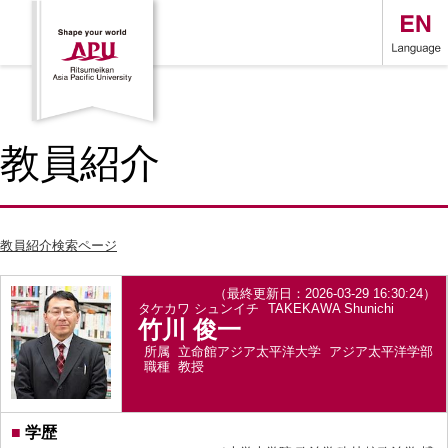
教員紹介
教員紹介検索ページ
（最終更新日：2026-03-29 16:30:24）
タケカワ シュンイチ
TAKEKAWA Shunichi
竹川 俊一
所属
立命館アジア太平洋大学 アジア太平洋学部
職種
教授
■
学歴