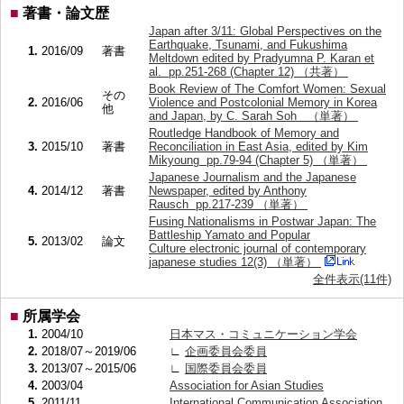
■
著書・論文歴
Japan after 3/11: Global Perspectives on the
Earthquake, Tsunami, and Fukushima
1.
2016/09
著書
Meltdown edited by Pradyumna P. Karan et
al. pp.251-268 (Chapter 12) （共著）
Book Review of The Comfort Women: Sexual
その
2.
2016/06
Violence and Postcolonial Memory in Korea
他
and Japan, by C. Sarah Soh （単著）
Routledge Handbook of Memory and
3.
2015/10
著書
Reconciliation in East Asia, edited by Kim
Mikyoung pp.79-94 (Chapter 5) （単著）
Japanese Journalism and the Japanese
4.
2014/12
著書
Newspaper, edited by Anthony
Rausch pp.217-239 （単著）
Fusing Nationalisms in Postwar Japan: The
Battleship Yamato and Popular
5.
2013/02
論文
Culture electronic journal of contemporary
japanese studies 12(3) （単著）
全件表示(11件)
■
所属学会
1.
2004/10
日本マス・コミュニケーション学会
2.
2018/07～2019/06
∟
企画委員会委員
3.
2013/07～2015/06
∟
国際委員会委員
4.
2003/04
Association for Asian Studies
5.
2011/11
International Communication Association