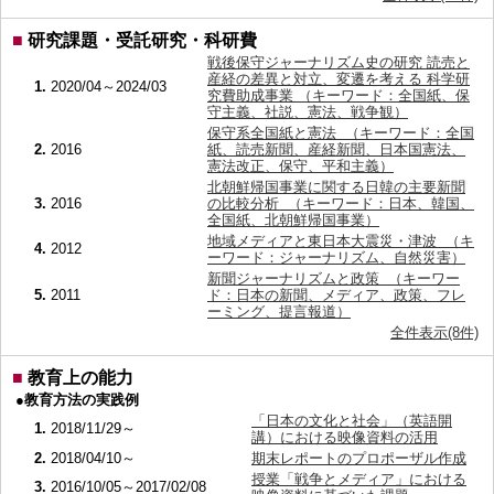
■
研究課題・受託研究・科研費
戦後保守ジャーナリズム史の研究 読売と
産経の差異と対立、変遷を考える 科学研
1.
2020/04～2024/03
究費助成事業 （キーワード：全国紙、保
守主義、社説、憲法、戦争観）
保守系全国紙と憲法 （キーワード：全国
2.
2016
紙、読売新聞、産経新聞、日本国憲法、
憲法改正、保守、平和主義）
北朝鮮帰国事業に関する日韓の主要新聞
3.
2016
の比較分析 （キーワード：日本、韓国、
全国紙、北朝鮮帰国事業）
地域メディアと東日本大震災・津波 （キ
4.
2012
ーワード：ジャーナリズム、自然災害）
新聞ジャーナリズムと政策 （キーワー
5.
2011
ド：日本の新聞、メディア、政策、フレ
ーミング、提言報道）
全件表示(8件)
■
教育上の能力
●教育方法の実践例
「日本の文化と社会」（英語開
1.
2018/11/29～
講）における映像資料の活用
2.
2018/04/10～
期末レポートのプロポーザル作成
授業「戦争とメディア」における
3.
2016/10/05～2017/02/08