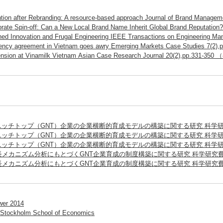
ntion after Rebranding: A resource-based approach Journal of Brand Man
orate Spin-off: Can a New Local Brand Name Inherit Global Brand Reputati
ned Innovation and Frugal Engineering IEEE Transactions on Engineerin
agency agreement in Vietnam goes awry Emerging Markets Case Studies 7(
tension at Vinamilk Vietnam Asian Case Research Journal 20(2),pp.331-3
ニッチトップ（GNT）企業の企業横断的育成モデルの構築に関する研究 科学
ニッチトップ（GNT）企業の企業横断的育成モデルの構築に関する研究 科学
ニッチトップ（GNT）企業の企業横断的育成モデルの構築に関する研究 科学
長メカニズム分析にもとづくGNT企業育成の制度構築に関する研究 科学研究
長メカニズム分析にもとづくGNT企業育成の制度構築に関する研究 科学研究
wer 2014
 Stockholm School of Economics