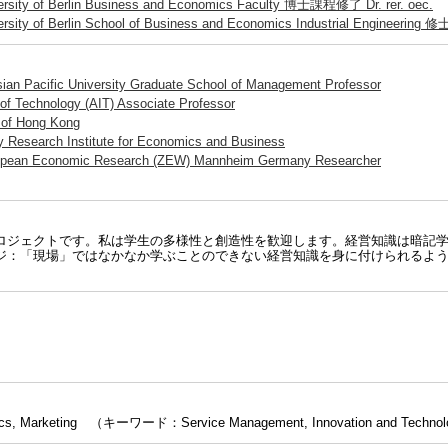
versity of Berlin Business and Economics Faculty 博士課程修了 Dr. rer. oec.
ersity of Berlin School of Business and Economics Industrial Engineerin
ian Pacific University Graduate School of Management Professor
e of Technology (AIT) Associate Professor
y of Hong Kong
y Research Institute for Economics and Business
ropean Economic Research (ZEW) Mannheim Germany Researcher
ロジェクトです。私は学生の多様性と創造性を歓迎します。経営知識は暗記
ジ：「現場」ではなかなか学ぶことのできない経営知識を身に付けられるよ
tistics, Marketing （キーワード：Service Management, Innovation and Techn