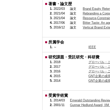
■
著書・論文歴
1.
2022/03
論文
Brand Equity Rete
2.
2021/04
論文
Rebranding a Corp
3.
2021/04
論文
Resource-Constrai
4.
2017/06
論文
Bitter Taste: An 
5.
2016/12
論文
Vertical Brand Ex
■
所属学会
1.
～
IEEE
■
研究課題・受託研究・科研費
1.
2018
グローバル・
2.
2017
グローバル・
3.
2016
グローバル・
4.
2015
GNT企業の成
5.
2014
GNT企業の成
■
受賞学術賞
1.
2014/03
Emerald Outstanding Revie
2.
2001/11
Gunnar Hedlund Award, IIM