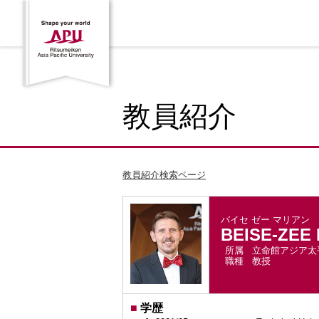
教員紹介
教員紹介検索ページ
バイセ ゼー マリアン
BEISE-ZEE 
所属
立命館アジア太
職種
教授
■
学歴