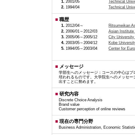
1.
2001/05
Technical Uni
2.
1994/04
Technical Univ
■
職歴
1.
2012/04～
Ritsumeikan As
2.
2006/01～2012/03
Asian Institut
3.
2005/06～2005/12
City Universit
4.
2003/05～2004/12
Kobe Universit
5.
1994/05～2003/04
Center for Eu
■
メッセージ
学部生へのメッセージ：コースの中心はプ
培われるものです。大学院生へのメッセー
出すことに努めます。
■
研究内容
Discrete Choice Analysis
Brand value
Customer perception of online reviews
■
現在の専門分野
Business Administration, Economic Sta