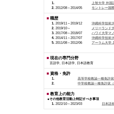
1.
上智大学 外国
2.
2012/08～2014/05
モントレー国際
■
職歴
1.
2019/11～2019/12
沖縄科学技術大
2.
2019/10～
メリーランド大学グ
3.
2017/08～2018/07
ハワイ大学マノ
4.
2014/11～2017/07
沖縄科学技術大
5.
2011/08～2012/06
アーラム大学 Japa
■
現在の専門分野
言語学, 日本語学, 日本語教育
■
資格・免許
1.
高等学校教諭一種免許状
2.
中学校教諭一種免許状（
■
教育上の能力
●その他教育活動上特記すべき事項
1.
2022/10～2023/03
日本語