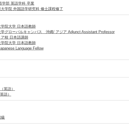
語学部 英語学科 卒業
大学院 外国語学研究科 修士課程修了
学院大学 日本語教師
ローバルキャンパス 沖縄/ アジア Adjunct Assistant Professor
ア校 日本語講師
学院大学 日本語教師
nese Language Fellow
（英語）
英語）
初級