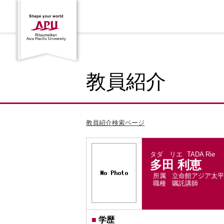
教員紹介
教員紹介検索ページ
タダ リエ
TADA Rie
多田 利恵
所属
立命館アジア太平
職種
嘱託講師
■
学歴