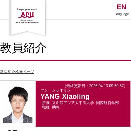
教員紹介
教員紹介検索ページ
（最終更新日：2026-04-13 09:50:37）
ヤン シャオリン
YANG Xiaoling
所属
立命館アジア太平洋大学 国際経営学部
職種
助教