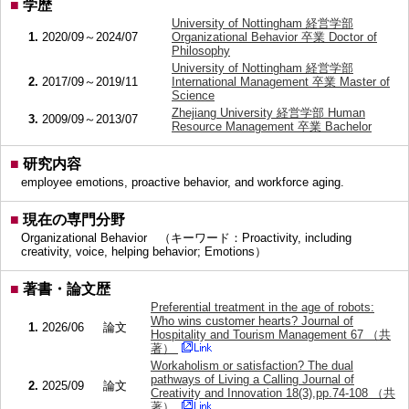
■
学歴
University of Nottingham 経営学部
1.
2020/09～2024/07
Organizational Behavior 卒業 Doctor of
Philosophy
University of Nottingham 経営学部
2.
2017/09～2019/11
International Management 卒業 Master of
Science
Zhejiang University 経営学部 Human
3.
2009/09～2013/07
Resource Management 卒業 Bachelor
■
研究内容
employee emotions, proactive behavior, and workforce aging.
■
現在の専門分野
Organizational Behavior （キーワード：Proactivity, including
creativity, voice, helping behavior; Emotions）
■
著書・論文歴
Preferential treatment in the age of robots:
Who wins customer hearts? Journal of
1.
2026/06
論文
Hospitality and Tourism Management 67 （共
著）
Workaholism or satisfaction? The dual
pathways of Living a Calling Journal of
2.
2025/09
論文
Creativity and Innovation 18(3),pp.74-108 （共
著）