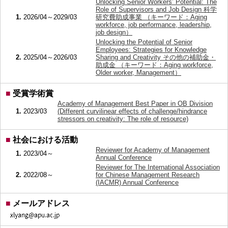
Unlocking Senior Workers’ Potential: The
Role of Supervisors and Job Design 科学
1.
2026/04～2029/03
研究費助成事業 （キーワード：Aging
workforce, job performance, leadership,
job design）
Unlocking the Potential of Senior
Employees: Strategies for Knowledge
2.
2025/04～2026/03
Sharing and Creativity その他の補助金・
助成金 （キーワード：Aging workforce,
Older worker, Management）
■
受賞学術賞
Academy of Management Best Paper in OB Division
1.
2023/03
(Different curvilinear effects of challenge/hindrance
stressors on creativity: The role of resource)
■
社会における活動
Reviewer for Academy of Management
1.
2023/04～
Annual Conference
Reviewer for The International Association
2.
2022/08～
for Chinese Management Research
(IACMR) Annual Conference
■
メールアドレス