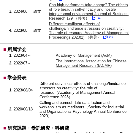
Can high performers take charge? The effects
of role breadth self-efficacy and hostile
3.
2024/06
論文
interpersonal environment Journal of Business
Research 179 （共著）
Different curvilinear effects of
challenge/hindrance stressors on creativity:
4.
2023/08
論文
The role of resource Academy of Management
Proceedings 2023(1) （共著）
■
所属学会
1.
2023/04～
Academy of Management (AoM)
The International Association for Chinese
2.
2022/07～
Management Research (IACMR)
■
学会発表
Different curvilinear effects of challenge/hindrance
stressors on creativity: the role of
1.
2023/08/04
resource（Academy of Management Annual
Conference 2023）
Calling and burnout: Life satisfaction and
workaholism as mediators（Society for Industrial
2.
2020/06/18
and Organizational Psychology Annual Conference
2020）
■
研究課題・受託研究・科研費